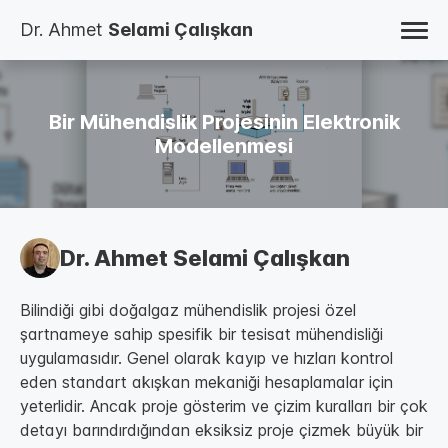
Dr. Ahmet
Selami Çalışkan
ANA SAYFA
BLOG
ÇALIŞMALAR
Bir Mühendislik Projesinin Elektronik
KİTAPLAR
ÖZ GEÇMİŞ
Modellenmesi
HAKKINDA
İLETİŞİM
TR
EN
Dr. Ahmet Selami Çalışkan
Bilindiği gibi doğalgaz mühendislik projesi özel
şartnameye sahip spesifik bir tesisat mühendisliği
uygulamasıdır. Genel olarak kayıp ve hızları kontrol
eden standart akışkan mekaniği hesaplamalar için
yeterlidir. Ancak proje gösterim ve çizim kuralları bir çok
detayı barındırdığından eksiksiz proje çizmek büyük bir