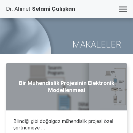
Dr. Ahmet
Selami Çalışkan
ANA SAYFA
BLOG
ÇALIŞMALAR
KİTAPLAR
MAKALELER
ÖZ GEÇMİŞ
HAKKINDA
İLETİŞİM
TR
EN
Bir Mühendislik Projesinin Elektronik
Modellenmesi
Bilindiği gibi doğalgaz mühendislik projesi özel
şartnameye ...